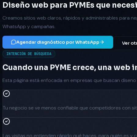
Diseño web para PYMEs que necesita
Creamos sitios web claros, rápidos y administrables para 
WhatsApp y campañas.
Agendar diagnóstico por WhatsApp
Ver ot
INTENCIÓN DE BÚSQUEDA
Cuando una PYME crece, una web i
Esta página está enfocada en empresas que buscan
diseno
Tu negocio se ve menos confiable que competidores con sit
Las visitas no entienden rápido qué haces, para quién es y